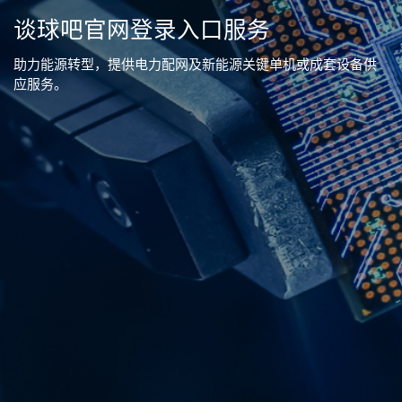
谈球吧官网登录入口服务
助力能源转型，提供电力配网及新能源关键单机或成套设备供
应服务。